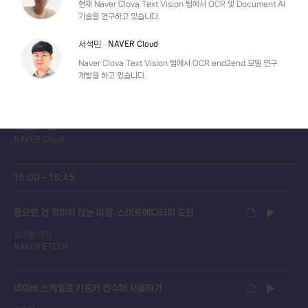
현재 Naver Clova Text Vision 팀에서 OCR 및 Document AI
기술을 연구하고 있습니다.
CQuery : 우당탕탕 Trino와 썸타기
유재호
NAVER Cloud
서석민
NAVER Search
Naver Clova Text Vision 팀에서 OCR end2end 모델 연구
개발을 하고 있습니다.
검출과 인식 모델을 하나로? : challenge 우승 OCR
서비스 모델 새 출시!
길태호/서석민
NAVER Cloud
15:00 ~ 15:45
중요한 건 꺾이지 않는 마음: 스마트에디터의 도전
김성원/이진
NAVER ETECH
네이버 스케일로 카프카 컨슈머 사용하기