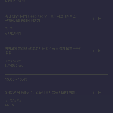
NAVER Search
축산 현장에서의 Deep-tech: 터프하지만 매력적인 이
산업에서의 공대생 생존기
경노겸
한국축산데이터
파파고의 빨간펜 선생님: 자동 번역 품질 평가 모델 구축과
응용
김현중/임승현
NAVER Cloud
15:00 ~ 15:45
SNOW AI Filter : 나인듯 나같지 않은 나보다 이쁜 나
정태민/김효진
SNOW