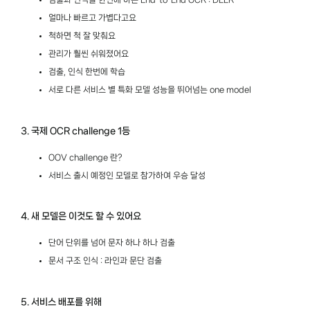
텍스트 렌더링 개발기)
이현수
NAVER Cloud
12:15 ~ 13:00
초등학생 AI모델 고등학교 보내기: Continual
Learning으로 지속적으로 성장하는 AI 시스템 만들기
정현희 /박경호
쏘카
눈으로 보며 듣는 음성 기록, 클로바노트 서비스의 웹 기술
톺아보기
임대현/이은성
NAVER Cloud
바닥까지 파보는! Hbase random read 성능 개선기
김정민/채상은