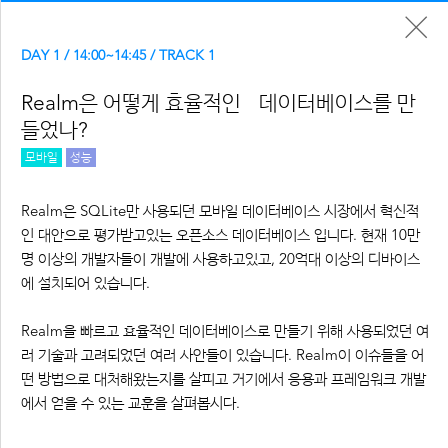
DAY 1
/
14:00
~
14:45
/ TRACK
1
Realm은 어떻게 효율적인 데이터베이스를 만
들었나?
모바일
성능
DAY1
Realm은 SQLite만 사용되던 모바일 데이터베이스 시장에서 혁신적
인 대안으로 평가받고있는 오픈소스 데이터베이스 입니다. 현재 10만
09:00 ~ 10:00
REGISTER
명 이상의 개발자들이 개발에 사용하고있고, 20억대 이상의 디바이스
에 설치되어 있습니다.
10:00 ~ 10:40
Realm을 빠르고 효율적인 데이터베이스로 만들기 위해 사용되었던 여
키노트
송창현 NAVER LABS
러 기술과 고려되었던 여러 사안들이 있습니다. Realm이 이슈들을 어
떤 방법으로 대처해왔는지를 살피고 거기에서 응용과 프레임워크 개발
에서 얻을 수 있는 교훈을 살펴봅시다.
11:00 ~ 11:45