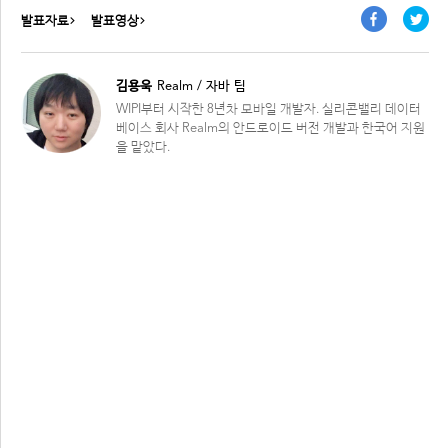
발표자료
발표영상
Open, Share, Enjoy : 네이버의 오픈소스 활동
김용욱
Realm / 자바 팀
WIPI부터 시작한 8년차 모바일 개발자. 실리콘밸리 데이터
책 읽어주는 딥러닝
베이스 회사 Realm의 안드로이드 버전 개발과 한국어 지원
을 맡았다.
Chromium Binding 기술을 활용하여 Node.js와 네이티
브 모듈 우아하게 연동하기
네이버랩스의 로보틱스 연구 소개
12:00 ~ 12:45
Clova Platform: 인공지능을 엮는 기술